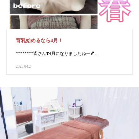
育乳始めるなら4月！
********⁡⁡⁡⁡皆さん❣️⁡⁡⁡4月に⁡なりましたねー💕⁡⁡⁡…
2023.04.2