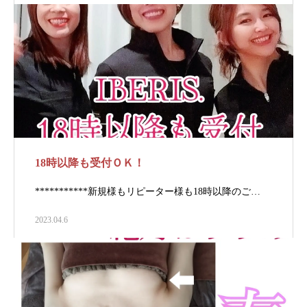
18時以降も受付ＯＫ！
***********⁡⁡⁡⁡新規様もリピーター様も⁡⁡⁡⁡18時以降のご…
2023.04.6