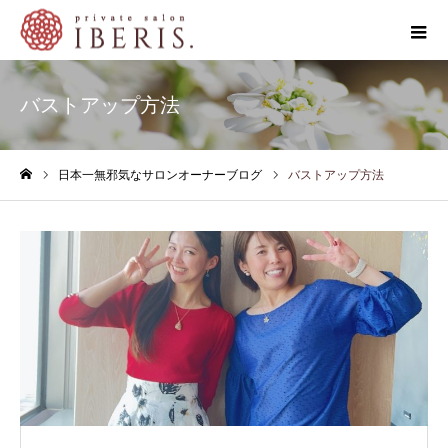
バストアップ方法
日本一無邪気なサロンオーナーブログ
バストアップ方法
ホーム